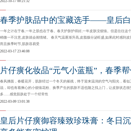
2022-10-17 00:21:32
春季护肤品中的宝藏选手——皇后白
一年之计在于春,一年之肌也在于春。春天护肤护得好,一年皮肤没烦恼。但是往往这个
稍微一不注意,皮肤就会闹情绪。 春天气温逐渐升高,皮脂腺分泌旺盛,如果此时感到皮
而且换季时节,肌肤容易受
2022-03-17 23:46:08
片仔癀化妆品“元气小蓝瓶”，春季
春风拂面，春暖花开，肌肤经过一个冬天的摧残，终于迎来温润的空气与阳光，看似
说，却也有着揪心的小烦恼花粉、换季产生的肌肤不适也随之找上门，让皮肤状态很
多.......感觉肌肤处于一个经常性
2022-03-09 13:01:38
皇后片仔癀御容臻致珍珠膏：冬日沉