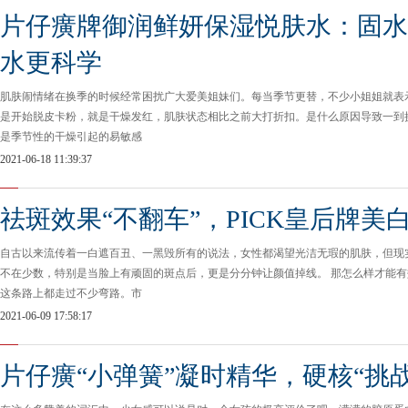
片仔癀牌御润鲜妍保湿悦肤水：固水
水更科学
肌肤闹情绪在换季的时候经常困扰广大爱美姐妹们。每当季节更替，不少小姐姐就表
是开始脱皮卡粉，就是干燥发红，肌肤状态相比之前大打折扣。是什么原因导致一到换
是季节性的干燥引起的易敏感
2021-06-18 11:39:37
祛斑效果“不翻车”，PICK皇后牌美
自古以来流传着一白遮百丑、一黑毁所有的说法，女性都渴望光洁无瑕的肌肤，但现
不在少数，特别是当脸上有顽固的斑点后，更是分分钟让颜值掉线。 那怎么样才能有
这条路上都走过不少弯路。市
2021-06-09 17:58:17
片仔癀“小弹簧”凝时精华，硬核“挑