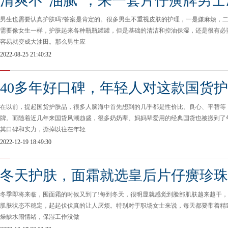
清爽不“油腻”，来一套片仔癀牌男
男生也需要认真护肤吗?答案是肯定的。很多男生不重视皮肤的护理，一是嫌麻烦，
需要像女生一样，护肤起来各种瓶瓶罐罐，但是基础的清洁和控油保湿，还是很有必
容易就变成大油田。那么男生应
2022-08-25 21:40:32
40多年好口碑，年轻人对这款国货
在以前，提起国货护肤品，很多人脑海中首先想到的几乎都是性价比、良心、平替等
牌。而随着近几年来国货风潮趋盛，很多奶奶辈、妈妈辈爱用的经典国货也被搬到了
其口碑和实力，撕掉以往在年轻
2022-12-19 18:49:30
冬天护肤，面霜就选皇后片仔癀珍珠
冬季即将来临，囤面霜的时候又到了!每到冬天，很明显就感觉到脸部肌肤越来越干
肌肤状态不稳定，起起伏伏真的让人厌烦。特别对于职场女士来说，每天都要带着精
燥缺水闹情绪，保湿工作没做