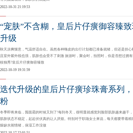
2022-10-31 21:19:53
“宠肤”不含糊，皇后片仔癀御容臻
升级
秋天凉爽惬意，气温舒适自在。虽然各种嗨皮的出行计划都已准备就绪，但还是担心
且室外紫外线也强，肌肤也会受不了刺激 旅游时，聚会时，拍照时，你是否想过拥
枝独秀?皇后片仔癀御容臻致
2022-10-19 19:31:59
迭代升级的皇后片仔癀珍珠膏系列，
粉
冬季即将来临，囤面霜的时候又到了!每到冬天，很明显就感觉到脸部肌肤越来越干
肌肤状态不稳定，起起伏伏真的让人厌烦。特别对于职场女士来说，每天都要带着精
燥缺水闹情绪，保湿工作没做
2022-10-17 22:01:51