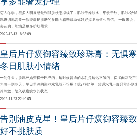
享多能奢宠护理
迈入冬季，很多人明显感觉到肌肤状态掉线了，肌肤干燥缺水，细纹干纹、肌肤松弛
就迫切地需要一款能奢护肌肤的多能面霜来帮助你好好捍卫颜值和自信。 一般来说
去选购，能满足更多护肤需求
2022-12-13 18:33:09
皇后片仔癀御容臻致珍珠膏：无惧寒
冬日肌肤小情绪
一到冬天，脸就开始变得干巴巴的，这时候普通的水乳是远远不够的，保湿面霜类产
为啥一到冬天，平日里涂的那些水乳就不管用了呢? 很简单，普通水乳一般只能起到
冷刺激，陷入极度缺水的状态
2022-11-23 22:40:05
告别油皮克星！皇后片仔癀御容臻致
好不挑肤质