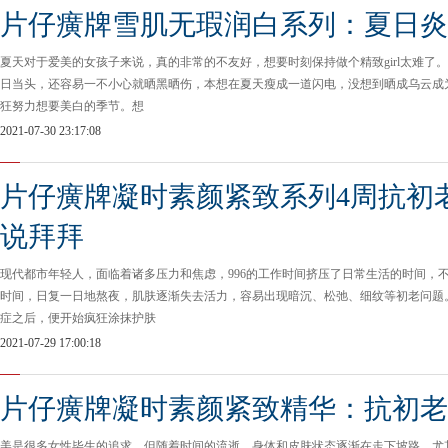
片仔癀牌雪肌无瑕润白系列：夏日炎
夏天对于爱美的女孩子来说，真的非常的不友好，想要时刻保持做个精致girl太难了
日当头，还容易一不小心就晒黑晒伤，本想在夏天瘦成一道闪电，没想到晒成乌云成
狂努力想要美白的季节。想
2021-07-30 23:17:08
片仔癀牌凝时素颜紧致系列4周抗初
说拜拜
现代都市年轻人，面临着诸多压力和焦虑，996的工作时间挤压了日常生活的时间，
时间，日复一日地熬夜，肌肤逐渐失去活力，容易出现暗沉、松弛、细纹等初老问题
症之后，便开始疯狂涂抹护肤
2021-07-29 17:00:18
片仔癀牌凝时素颜紧致精华：抗初老
美是很多女性毕生的追求，但随着时间的流逝，身体和皮肤状态逐渐在走下坡路。尤其