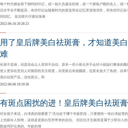
每个时代都会留下独特的印记，或一副久负盛名的画，或一个家喻户晓的名人，或一
活水平在不断提高，有些印记会随着时代的更迭而在记忆里渐渐消失，而有些印记在
同回忆。 皇后牌片仔癀珍珠膏
2022-06-16 20:28:23
用了皇后牌美白祛斑膏，才知道美白
难
长斑不是病，但是却会让人变得不自信。原本一些小斑点并不会对小姐姐们整体的颜
使人更加在意别人对脸部的关注程度，自觉斑点有损颜面，也莫名放大了焦虑、自卑
美白祛斑产品，淡化斑点，和
2022-06-06 18:19:36
有斑点困扰的进！皇后牌美白祛斑膏
对女孩子来说，白净真的很重要了!无论处于哪个年龄阶段，只要拥有一张白净如雪
上也能令人惊艳，这就是皮肤白皙所带来的自信。 但往往天生丽质是属于少部分人
勤奋呵护出来的。年龄的增