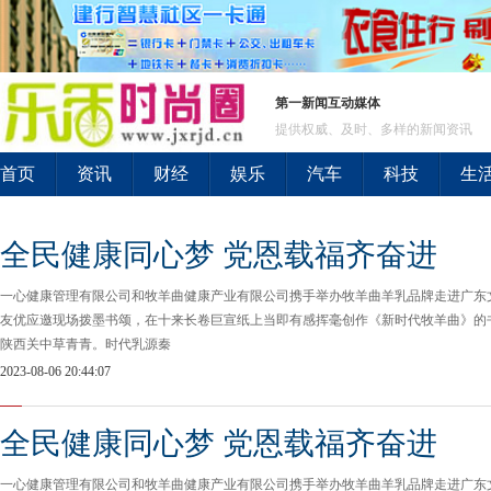
第一新闻互动媒体
提供权威、及时、多样的新闻资讯
首页
资讯
财经
娱乐
汽车
科技
生
全民健康同心梦 党恩载福齐奋进
一心健康管理有限公司和牧羊曲健康产业有限公司携手举办牧羊曲羊乳品牌走进广东
友优应邀现场拨墨书颂，在十来长卷巨宣纸上当即有感挥毫创作《新时代牧羊曲》的
陕西关中草青青。时代乳源秦
2023-08-06 20:44:07
全民健康同心梦 党恩载福齐奋进
一心健康管理有限公司和牧羊曲健康产业有限公司携手举办牧羊曲羊乳品牌走进广东