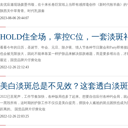
友优应邀现场拨墨书颂，在十来长卷巨宣纸上当即有感挥毫创作《新时代牧羊曲》的
陕西关中草青青。时代乳源秦
2023-08-06 20:44:07
HOLD住全场，掌控C位，一套淡斑
看看今年的日历，圣诞节、年会、元旦、除夕夜、情人节各种节日聚会和Party即将
也会被无限放大，因此不能单靠某一样护肤品来解决肌肤难题，而是要多维出击，才
最近，国货品牌片仔癀化妆
2022-12-26 22:12:43
美白淡斑总是不见效？这套透白淡斑
2022已至尾声，工作节奏加快，各种饭局也多了起来。想要自信应付各种约会局，
一黑毁所有，这时期的护肤工作不仅仅是美白提亮，摆脱令人尴尬的斑点困扰也成为
距离的。 国货品牌片仔癀化妆
2022-12-26 22:03:25