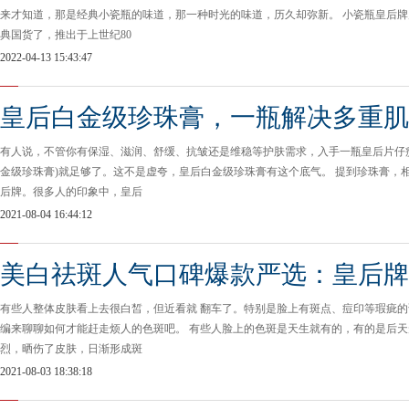
来才知道，那是经典小瓷瓶的味道，那一种时光的味道，历久却弥新。 小瓷瓶皇后牌
典国货了，推出于上世纪80
2022-04-13 15:43:47
皇后白金级珍珠膏，一瓶解决多重肌
有人说，不管你有保湿、滋润、舒缓、抗皱还是维稳等护肤需求，入手一瓶皇后片仔癀
金级珍珠膏)就足够了。这不是虚夸，皇后白金级珍珠膏有这个底气。 提到珍珠膏，
后牌。很多人的印象中，皇后
2021-08-04 16:44:12
美白祛斑人气口碑爆款严选：皇后牌
有些人整体皮肤看上去很白皙，但近看就 翻车了。特别是脸上有斑点、痘印等瑕疵
编来聊聊如何才能赶走烦人的色斑吧。 有些人脸上的色斑是天生就有的，有的是后
烈，晒伤了皮肤，日渐形成斑
2021-08-03 18:38:18