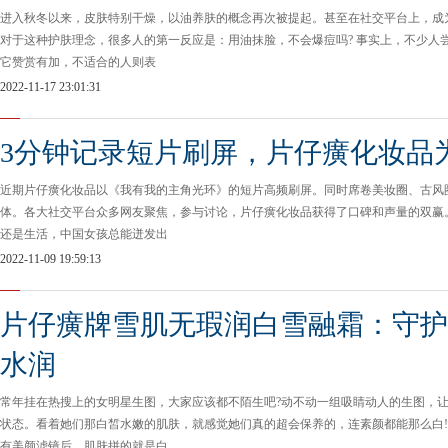
进入秋冬以来，皮肤特别干燥，以油养肤的概念再次被提起。甚至在社交平台上，成
对于这种护肤理念，很多人的第一反应是：用油抹脸，不会爆痘吗? 事实上，不少人
它赞赏有加，不适合的人则表
2022-11-17 23:01:31
3分钟记录短片刷屏，片仔癀化妆品
近期片仔癀化妆品以《我有我的主角光环》的短片高频刷屏。同时席卷美妆圈、古风
体。各大社交平台众多网友聚焦，参与讨论，片仔癀化妆品获得了口碑和声量的双赢
还是生活，中国女孩总能迸发出
2022-11-09 19:59:13
片仔癀牌雪肌无瑕润白雪融霜：守护
水润
常年挂在热搜上的女明星生图，大家应该都不陌生吧?动不动一组吸睛动人的生图，
状态。看着她们那白皙水嫩的肌肤，就感觉她们真的超会保养的，连素颜都能那么白!
有美颜滤镜后，肌肤拼的就是白