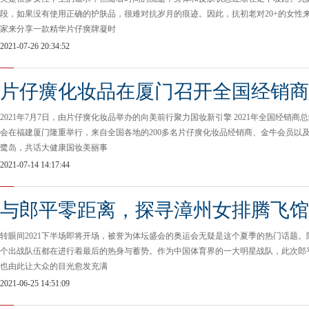
段，如果没有使用正确的护肤品，很难对抗岁月的痕迹。因此，抗初老对20+的女性
家来分享一款精华片仔癀牌凝时
2021-07-26 20:34:52
片仔癀化妆品在厦门召开全国经销商
2021年7月7日，由片仔癀化妆品举办的向美前行聚力国妆新引擎 2021年全国经销
会在福建厦门隆重举行，来自全国各地的200多名片仔癀化妆品经销商、金牛会员以
鹭岛，共话大健康国妆美丽事
2021-07-14 14:17:44
与郎平零距离，探寻漳州女排腾飞馆
转眼间2021下半场即将开场，被誉为体坛盛会的奥运会无疑是这个夏季的热门话题
个出战队伍都在进行着最后的热身与蓄势。作为中国体育界的一大明星战队，此次郎
也由此让大众的目光愈发充满
2021-06-25 14:51:09