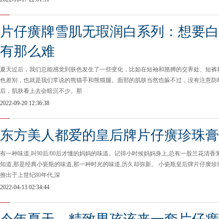
片仔癀牌雪肌无瑕润白系列：想要白
有那么难
夏天过后，我们总能感觉到肤色发生了一些变化，比如在短袖和胳膊的交界处、短裤
色差别，也就是我们常说的熊猫手和熊猫腿。面部的肌肤当然也躲不过，没有注意防
后，肌肤看上去会暗沉不少。那
2022-09-20 12:36:38
东方美人都爱的皇后牌片仔癀珍珠膏
有一种味道,叫90后/00后才懂的妈妈的味道。记得小时候妈妈身上,总有一股兰花清
知道,那是经典小瓷瓶的味道,那一种时光的味道,历久却弥新。 小瓷瓶皇后牌片仔癀珍
推出于上世纪80年代,深
2022-04-13 02:34:44