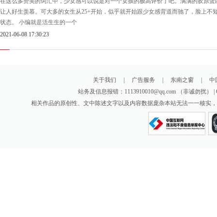
在这么多赞美的词汇中，少女感可以说是对一个女孩的极高评价了吧。满满的胶原蛋
让人好生羡慕。可大多的女生从25+开始，似乎就开始跟少女感背道而驰了，脸上不
状态。 小编就是活生生的一个
2021-06-08 17:30:23
关于我们
|
广告服务
|
东南之窗
|
中
站务及信息报错：1113910010@qq.com （非诚勿扰
相关作品的原创性、文中陈述文字以及内容数据庞杂本站无法一一核实，